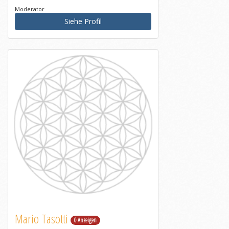
Moderator
Siehe Profil
Mario Tasotti
0 Anzeigen