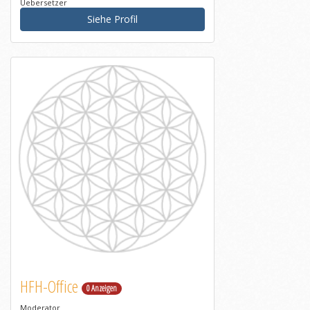
Uebersetzer
Siehe Profil
HFH-Office
0 Anzeigen
Moderator