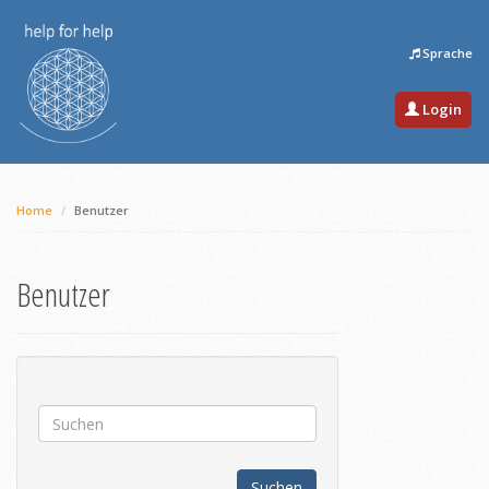
Sprache
Login
Home
Benutzer
Benutzer
Suchen