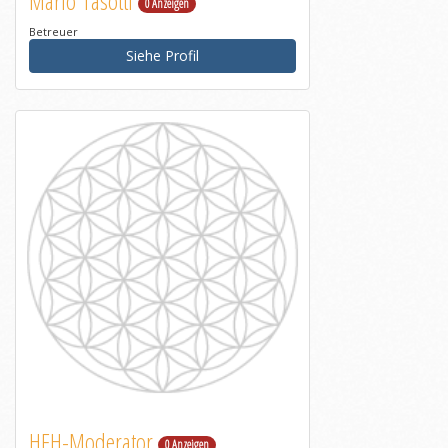
Mario Tasotti
0 Anzeigen
Betreuer
Siehe Profil
HFH-Moderator
0 Anzeigen