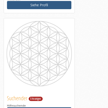
Siehe Profil
Suchender
0 Anzeigen
Hilfesuchende