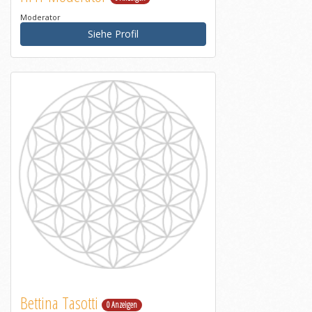
Moderator
Siehe Profil
Bettina Tasotti
0 Anzeigen