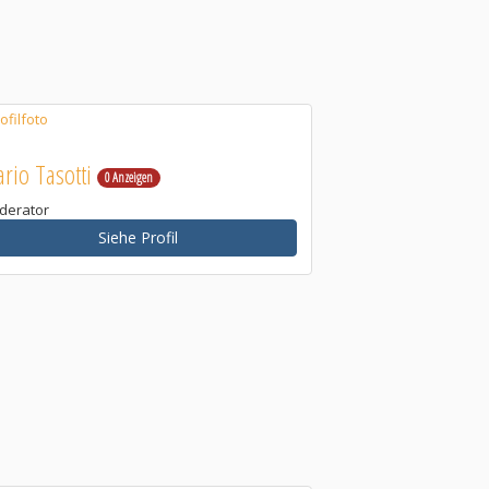
rio Tasotti
0 Anzeigen
derator
Siehe Profil