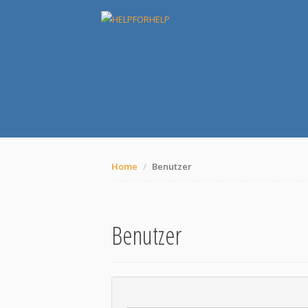
Home
Benutzer
Benutzer