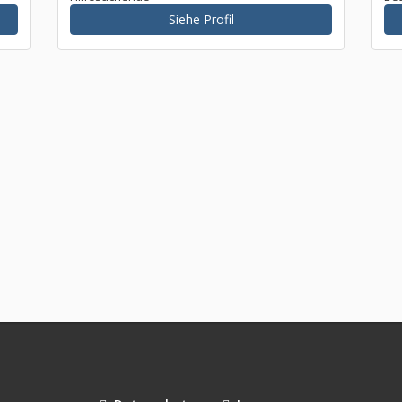
Siehe Profil