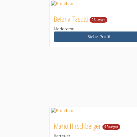
Bettina Tasotti
0 Anzeigen
Moderator
Siehe Profil
Mario Hirschberger
0 Anzeigen
Betreuer