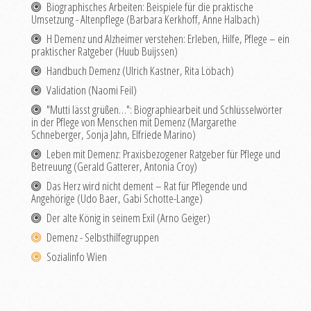
Biographisches Arbeiten: Beispiele für die praktische
Umsetzung - Altenpflege (Barbara Kerkhoff, Anne Halbach)
H Demenz und Alzheimer verstehen: Erleben, Hilfe, Pflege – ein
praktischer Ratgeber (Huub Buijssen)
Handbuch Demenz (Ulrich Kastner, Rita Löbach)
Validation (Naomi Feil)
"Mutti lässt grüßen…": Biographiearbeit und Schlüsselwörter
in der Pflege von Menschen mit Demenz (Margarethe
Schneberger, Sonja Jahn, Elfriede Marino)
Leben mit Demenz: Praxisbezogener Ratgeber für Pflege und
Betreuung (Gerald Gatterer, Antonia Croy)
Das Herz wird nicht dement – Rat für Pflegende und
Angehörige (Udo Baer, Gabi Schotte-Lange)
Der alte König in seinem Exil (Arno Geiger)
Demenz - Selbsthilfegruppen
Sozialinfo Wien