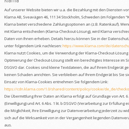
Auf unserer Website bieten wir u.a. die Bezahlung mit den Diensten von 
Klarna AB, Sveavägen 46, 111 34 Stockholm, Schweden (im Folgenden “K
Klarna bietet verschiedene Zahlungsoptionen an (z.B. Ratenkauf). Wenn
mit Klarna entscheiden (Klarna-Checkout-Lösung), wird Klarna versc
Daten von Ihnen erheben. Details hierzu können Sie in der Datenschut
unter folgendem Link nachlesen:
https://www.klarna.com/de/datensch
Klarna nutzt Cookies, um die Verwendung der Klarna-Checkout-Lösung 
Optimierung der Checkout-Lösung stellt ein berechtigtes Interesse im Sinne
DSGVO dar. Cookies sind kleine Textdateien, die auf Ihrem Endgerät g
keinen Schaden anrichten. Sie verbleiben auf Ihrem Endgerät bis Sie si
Einsatz von Klarna-Cookies entnehmen Sie folgendem Link:
https://cdn.klarna.com/1.0/shared/content/policy/cookie/de_de/checko
Die Übermittlung Ihrer Daten an Klarna erfolgt auf Grundlage von Art. 6 
(Einwilligung) und Art. 6 Abs. 1 lit. b DSGVO (Verarbeitung zur Erfüllung 
die Möglichkeit, Ihre Einwilligung zur Datenverarbeitung jederzeit zu wi
sich auf die Wirksamkeit von in der Vergangenheit liegenden Datenve
aus.